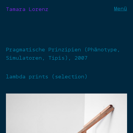
Menü
Tamara Lorenz
Pragmatische Prinzipien (Phänotype,
Simulatoren, Tipis), 2007
lambda prints (selection)