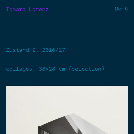
Menü
Tamara Lorenz
Zustand Z, 2016/17
collages, 38×28 cm (selection)